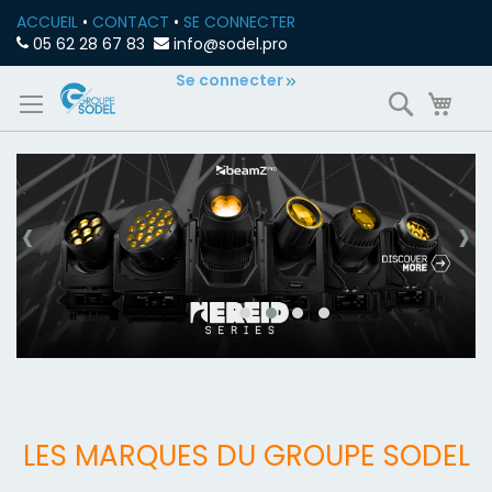
ACCUEIL
•
CONTACT
•
SE CONNECTER
05 62 28 67 83
info@sodel.pro
Allez
Se connecter
Recherch
Mon
au
contenu
‹
›
LES MARQUES DU GROUPE SODEL