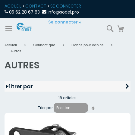
ACCUEIL
•
CONTACT
•
SE CONNECTER
05 62 28 67 83
info@sodel.pro
Allez
Se connecter
Recherch
Mon
au
contenu
Accueil
Connectique
Fiches pour câbles
Autres
AUTRES
Filtrer par
18
articles
Par
Trier par
ordre
décroissant