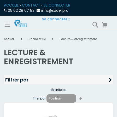
ACCUEIL
•
CONTACT
•
SE CONNECTER
05 62 28 67 83
info@sodel.pro
Allez
Se connecter
Recherch
Mon
au
contenu
Accueil
Scène et DJ
Lecture & enregistrement
LECTURE &
ENREGISTREMENT
Filtrer par
18
articles
Par
Trier par
ordre
décroissant