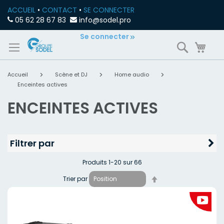
ACCUEIL
•
CONTACT
•
SE CONNECTER
05 62 28 67 83
info@sodel.pro
Allez
Se connecter
Recherch
Mon
au
contenu
Accueil
Scène et DJ
Home audio
Enceintes actives
ENCEINTES ACTIVES
Filtrer par
Produits
1
-
20
sur
66
Par
Trier par
ordre
décroissant