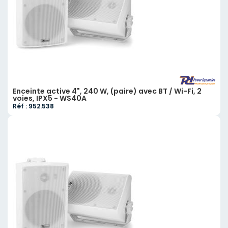
Enceinte active 4", 240 W, (paire) avec BT / Wi-Fi, 2
voies, IPX5 - WS40A
Réf : 952.538