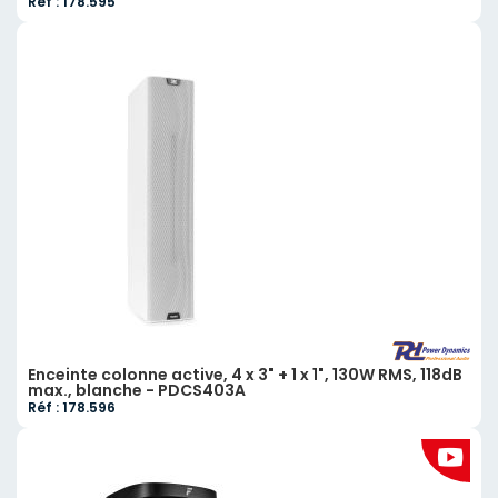
Réf : 178.595
Enceinte colonne active, 4 x 3" + 1 x 1", 130W RMS, 118dB
max., blanche - PDCS403A
Réf : 178.596