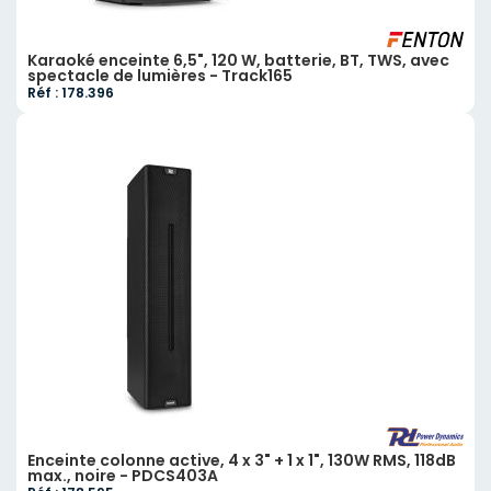
Karaoké enceinte 6,5", 120 W, batterie, BT, TWS, avec
spectacle de lumières - Track165
Réf : 178.396
Enceinte colonne active, 4 x 3" + 1 x 1", 130W RMS, 118dB
max., noire - PDCS403A