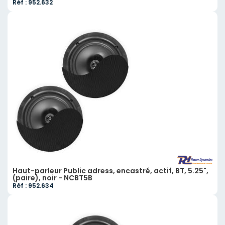
Réf : 952.632
Haut-parleur Public adress, encastré, actif, BT, 5.25",
(paire), noir - NCBT5B
Réf : 952.634