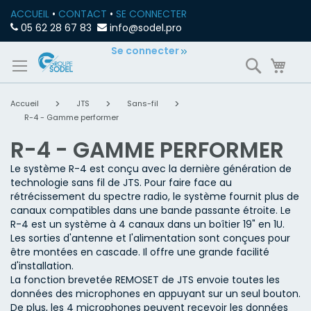
ACCUEIL
•
CONTACT
•
SE CONNECTER
05 62 28 67 83
info@sodel.pro
Allez
Se connecter
Recherch
Mon
au
contenu
Accueil
JTS
Sans-fil
R-4 - Gamme performer
R-4 - GAMME PERFORMER
Le système R-4 est conçu avec la dernière génération de
technologie sans fil de JTS. Pour faire face au
rétrécissement du spectre radio, le système fournit plus de
canaux compatibles dans une bande passante étroite. Le
R-4 est un système à 4 canaux dans un boîtier 19" en 1U.
Les sorties d'antenne et l'alimentation sont conçues pour
être montées en cascade. Il offre une grande facilité
d'installation.
La fonction brevetée REMOSET de JTS envoie toutes les
données des microphones en appuyant sur un seul bouton.
De plus, les 4 microphones peuvent recevoir les données