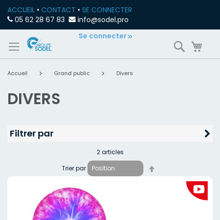
ACCUEIL
•
CONTACT
•
SE CONNECTER
05 62 28 67 83
info@sodel.pro
Allez
Se connecter
Recherch
Mon
au
contenu
Accueil
Grand public
Divers
DIVERS
Filtrer par
2
articles
Par
Trier par
ordre
décroissant