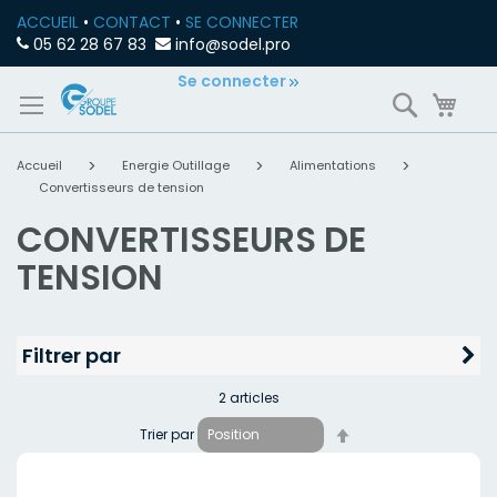
ACCUEIL
•
CONTACT
•
SE CONNECTER
05 62 28 67 83
info@sodel.pro
Allez
Se connecter
Recherch
Mon
au
contenu
Accueil
Energie Outillage
Alimentations
Convertisseurs de tension
CONVERTISSEURS DE
TENSION
Filtrer par
2
articles
Par
Trier par
ordre
décroissant