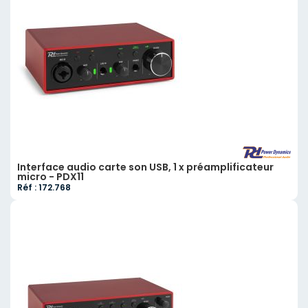
Interface audio carte son USB, 1 x préamplificateur
micro - PDX11
Réf : 172.768