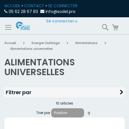
ACCUEIL
•
CONTACT
•
SE CONNECTER
05 62 28 67 83
info@sodel.pro
Allez
Se connecter
Recherch
Mon
au
contenu
Accueil
Energie Outillage
Alimentations
Alimentations universelles
ALIMENTATIONS
UNIVERSELLES
Filtrer par
10
articles
Par
Trier par
ordre
décroissant