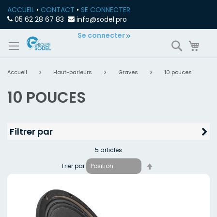
ACCUEIL
•
CONTACT
•
SE CONNECTER
05 62 28 67 83
info@sodel.pro
Allez
Se connecter
Recherch
Mon
au
contenu
Accueil
Haut-parleurs
Graves
10 pouces
10 POUCES
Filtrer par
5
articles
Par
Trier par
ordre
décroissant