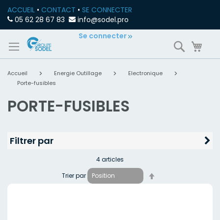
ACCUEIL
•
CONTACT
•
SE CONNECTER
05 62 28 67 83
info@sodel.pro
Allez
Se connecter
Recherch
Mon
au
contenu
Accueil
Energie Outillage
Electronique
Porte-fusibles
PORTE-FUSIBLES
Filtrer par
4
articles
Par
Trier par
ordre
décroissant