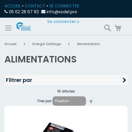
ACCUEIL
•
CONTACT
•
SE CONNECTER
05 62 28 67 83
info@sodel.pro
Allez
Se connecter
Recherch
Mon
au
contenu
Accueil
Energie Outillage
Alimentations
ALIMENTATIONS
Filtrer par
16
articles
Par
Trier par
ordre
décroissant