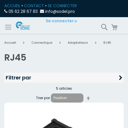
ACCUEIL
•
CONTACT
•
SE CONNECTER
05 62 28 67 83
info@sodel.pro
Allez
Se connecter
Recherch
Mon
au
contenu
Accueil
Connectique
Adaptateurs
RJ45
RJ45
Filtrer par
5
articles
Par
Trier par
ordre
décroissant