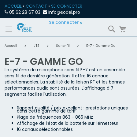
ACCUEIL
•
CONTACT
•
SE CONNECTER
05 62 28 67 83
info@sodel.pro
Allez
Se connecter
Recherch
Mon
au
contenu
Accueil
JTS
Sans-fil
E-7 - Gamme Go
E-7 - GAMME GO
Le système de microphone sans fil E-7 est un ensemble
sans fil de dernière génération. Il offre 16 canaux
sélectionnables. La stabilité de la liaison RF et les bonnes
performances audio sont assurées. L'affichage à 7
segments facilite l'utilisation.
Rapport qualité / prix excellent : prestations uniques
dans cette gamme de tarif
Plage de fréquences 863 - 865 MHz
Affichage de l’état de la batterie sur l’émetteur
16 canaux sélectionnables