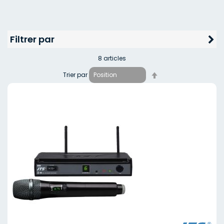
Filtrer par
8
articles
Par
Trier par
ordre
décroissant