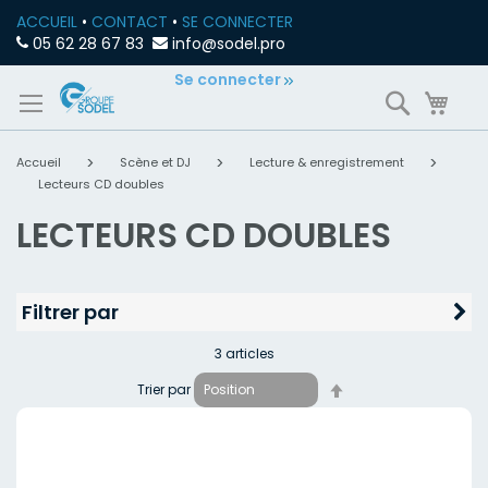
ACCUEIL
•
CONTACT
•
SE CONNECTER
05 62 28 67 83
info@sodel.pro
Allez
Se connecter
Recherch
Mon
au
contenu
Accueil
Scène et DJ
Lecture & enregistrement
Lecteurs CD doubles
LECTEURS CD DOUBLES
Filtrer par
3
articles
Par
Trier par
ordre
décroissant