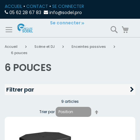
ACCUEIL
•
CONTACT
•
SE CONNECTER
05 62 28 67 83
info@sodel.pro
Allez
Se connecter
Recherch
Mon
au
contenu
Accueil
Scène et DJ
Enceintes passives
6 pouces
6 POUCES
Filtrer par
9
articles
Par
Trier par
ordre
décroissant