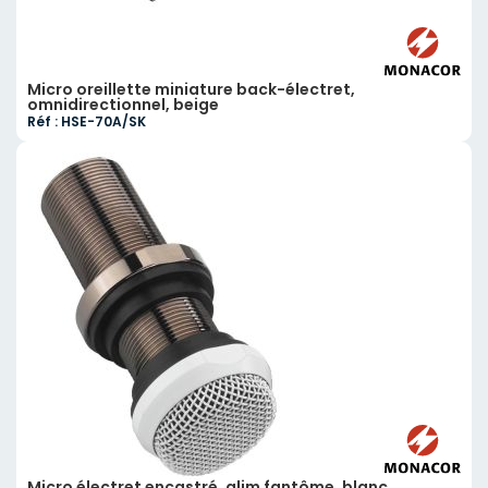
Micro oreillette miniature back-électret,
omnidirectionnel, beige
Réf : HSE-70A/SK
Micro électret encastré, alim fantôme, blanc