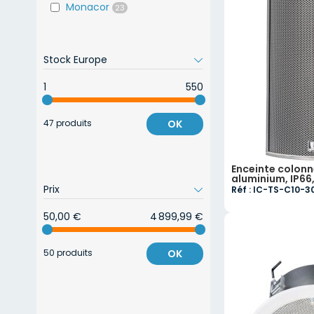
Monacor
23
Stock Europe
1
550
47 produits
OK
Enceinte colonne
aluminium, IP66
Prix
Réf : IC-TS-C10-
50,00 €
4 899,99 €
50 produits
OK