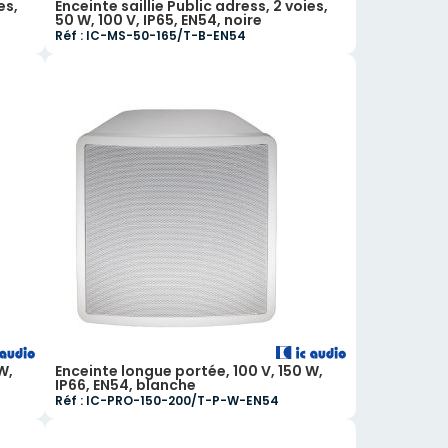
es,
Enceinte saillie Public adress, 2 voies,
50 W, 100 V, IP65, EN54, noire
Réf : IC-MS-50-165/T-B-EN54
W,
Enceinte longue portée, 100 V, 150 W,
IP66, EN54, blanche
Réf : IC-PRO-150-200/T-P-W-EN54