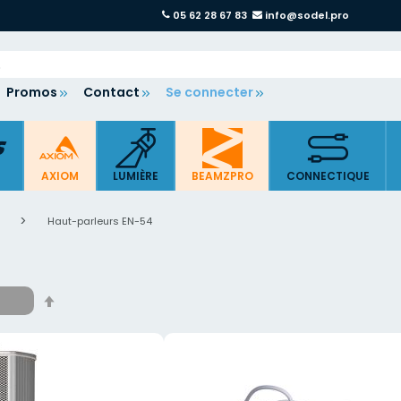
05 62 28 67 83
info@sodel.pro
Promos
Contact
Se connecter
AXIOM
LUMIÈRE
BEAMZPRO
CONNECTIQUE
4
Haut-parleurs EN-54
Par
ordre
décroissant