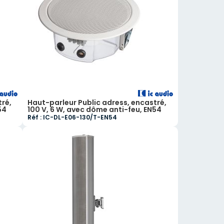
tré,
Haut-parleur Public adress, encastré,
54
100 V, 6 W, avec dôme anti-feu, EN54
Réf : IC-DL-E06-130/T-EN54