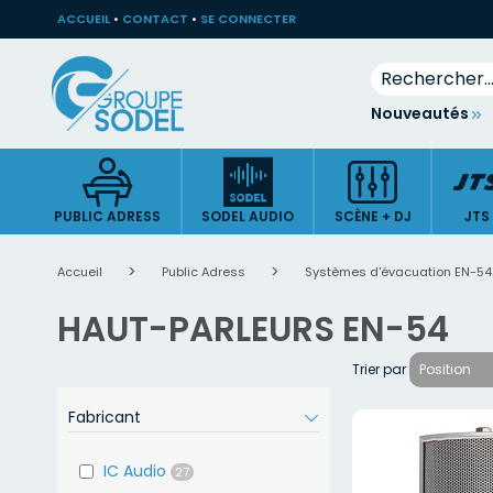
ACCUEIL
•
CONTACT
•
SE CONNECTER
Rechercher
Allez
Nouveautés
au
contenu
PUBLIC ADRESS
SODEL AUDIO
SCÈNE + DJ
JTS
Accueil
Public Adress
Systèmes d'évacuation EN-5
HAUT-PARLEURS EN-54
Trier par
Fabricant
IC Audio
27