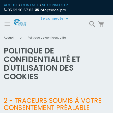
ACCUEIL
•
CONTACT
•
SE CONNECTER
05 62 28 67 83
info@sodel.pro
Allez
Se connecter
Recherch
Mon
au
contenu
Accueil
Politique de confidentialité
POLITIQUE DE
CONFIDENTIALITÉ ET
D'UTILISATION DES
COOKIES
2 - TRACEURS SOUMIS À VOTRE
CONSENTEMENT PRÉALABLE