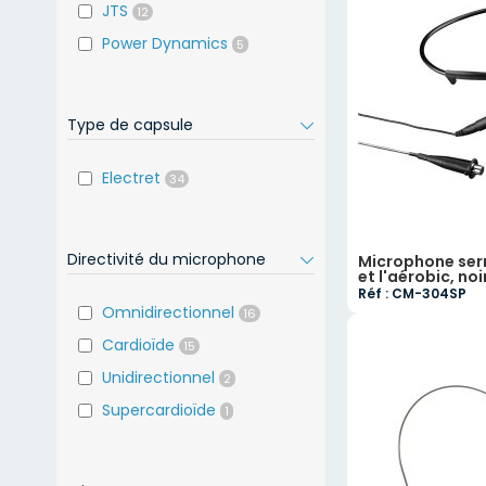
JTS
12
Power Dynamics
5
Type de capsule
Electret
34
Directivité du microphone
Microphone serr
et l'aérobic, noi
Réf : CM-304SP
Omnidirectionnel
16
Cardioïde
15
Unidirectionnel
2
Supercardioïde
1