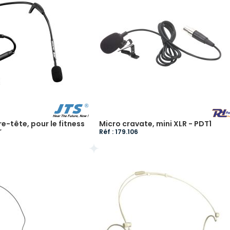
e-tête, pour le fitness
Micro cravate, mini XLR - PDT1
r
Réf : 179.106