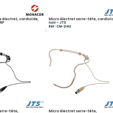
 électret, cardioïde,
Micro électret serre-tête, cardioï
 4P
noir - JTS
Réf : CM-214U
erre-tête,
Micro électret serre-tête,