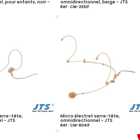
, pour enfants, noir -
omnidirectionnel, beige - JTS
Réf : CM-235IF
erre-tête,
Micro électret serre-tête,
l - JTS
omnidirectionnel - JTS
Réf : CM-804IF