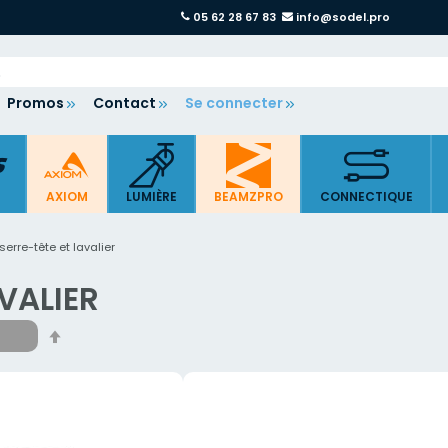
05 62 28 67 83
info@sodel.pro
Promos
Contact
Se connecter
AXIOM
LUMIÈRE
BEAMZPRO
CONNECTIQUE
serre-tête et lavalier
VALIER
Par
ordre
décroissant