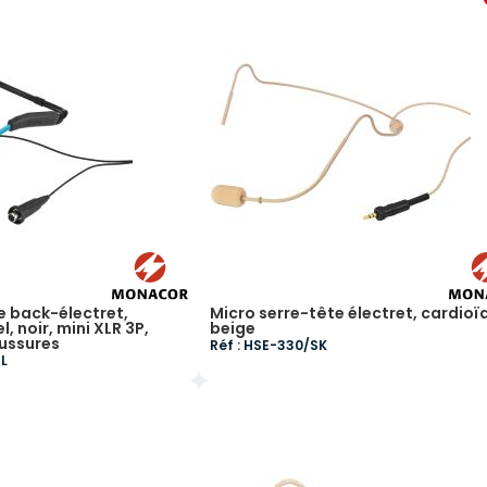
e back-électret,
Micro serre-tête électret, cardioï
, noir, mini XLR 3P,
beige
ussures
Réf : HSE-330/SK
BL