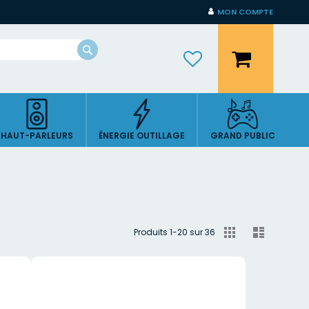
MON COMPTE
Mon panier
Rechercher
HAUT-PARLEURS
ÉNERGIE OUTILLAGE
GRAND PUBLIC
Afficher
Grille
Liste
Produits
1
-
20
sur
36
en