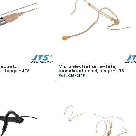
lectret,
Micro électret serre-tête,
l, beige - JTS
omnidirectionnel, beige - JTS
Réf : CM-214F