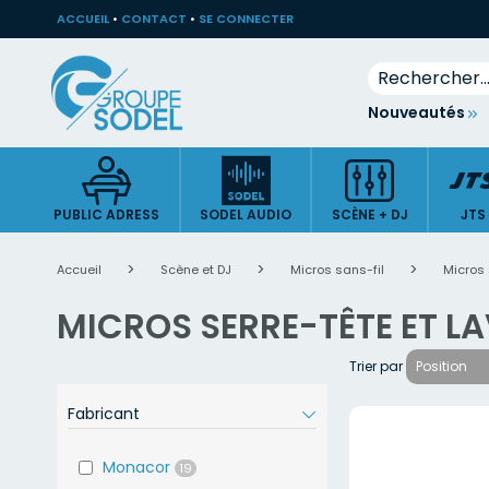
ACCUEIL
•
CONTACT
•
SE CONNECTER
Rechercher
Allez
Nouveautés
au
contenu
PUBLIC ADRESS
SODEL AUDIO
SCÈNE + DJ
JTS
Accueil
Scène et DJ
Micros sans-fil
Micros 
MICROS SERRE-TÊTE ET LA
Trier par
Fabricant
Monacor
19