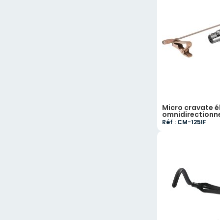
Micro cravate é
omnidirectionne
Réf : CM-125IF