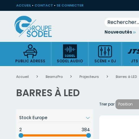
ACCUEIL
•
CONTACT
•
SE CONNECTER
Rechercher
Allez
Nouveautés
au
contenu
PUBLIC ADRESS
SODEL AUDIO
SCÈNE + DJ
JTS
Accueil
BeamzPro
Projecteurs
Barres à LED
BARRES À LED
Trier par
Stock Europe
2
384