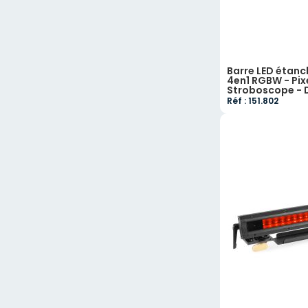
Barre LED étanc
4en1 RGBW - Pixe
Stroboscope - 
Réf : 151.802