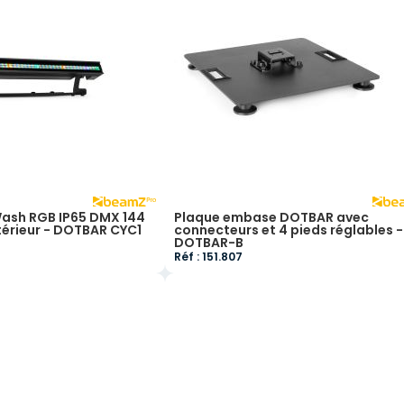
Wash RGB IP65 DMX 144
Plaque embase DOTBAR avec
térieur - DOTBAR CYC1
connecteurs et 4 pieds réglables -
DOTBAR-B
Réf : 151.807