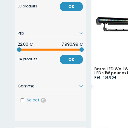
33 produits
OK
Prix
22,00 €
7 990,99 €
34 produits
OK
Barre LED Wall 
LEDs 1W pour ex
Réf : 151.804
Gamme
Select
12