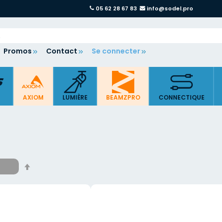
05 62 28 67 83
info@sodel.pro
Promos
Contact
Se connecter
AXIOM
LUMIÈRE
BEAMZPRO
CONNECTIQUE
Par
ordre
décroissant