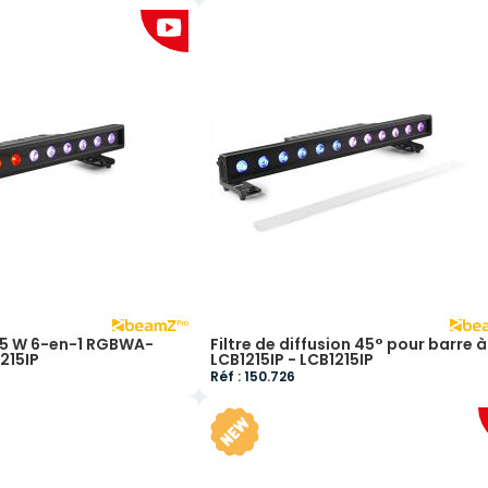
x 15 W 6-en-1 RGBWA-
Filtre de diffusion 45° pour barre à
1215IP
LCB1215IP - LCB1215IP
Réf : 150.726