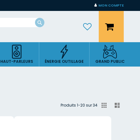
MON COMPTE
Mon panier
Rechercher
HAUT-PARLEURS
ÉNERGIE OUTILLAGE
GRAND PUBLIC
Afficher
Grille
Liste
Produits
1
-
20
sur
34
en