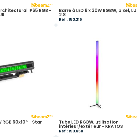
rchitectural IP65 RGB -
Barre à LED 8 x 30W RGBW, pixel, L
UR
2.8
Réf : 150.216
W RGB 60x10° - Star
Tube LED RGBW, utilisation
intérieur/extérieur - KRATOS
Réf : 150.658