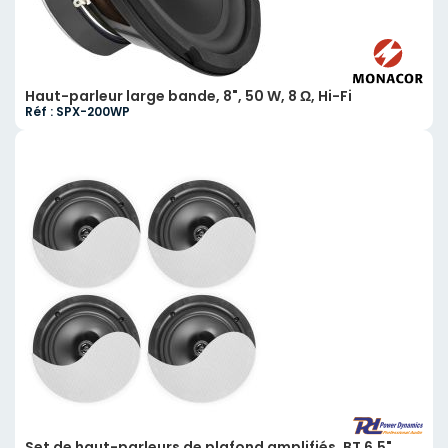
Haut-parleur large bande, 8", 50 W, 8 Ω, Hi-Fi
Réf : SPX-200WP
Set de haut-parleurs de plafond amplifiés, BT 6.5",