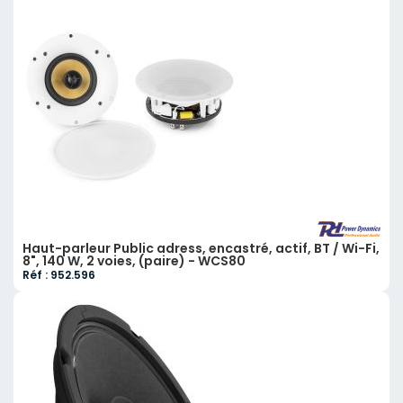
Haut-parleur Public adress, encastré, actif, BT / Wi-Fi,
8", 140 W, 2 voies, (paire) - WCS80
Réf : 952.596