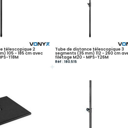
e télescopique 2
Tube de distance télescopique 3
m) 105 - 185 cm avec
segments (35 mm) 112 - 260 cm av
 MPS-T18M
filetage M20 - MPS-T26M
Réf : 180.515