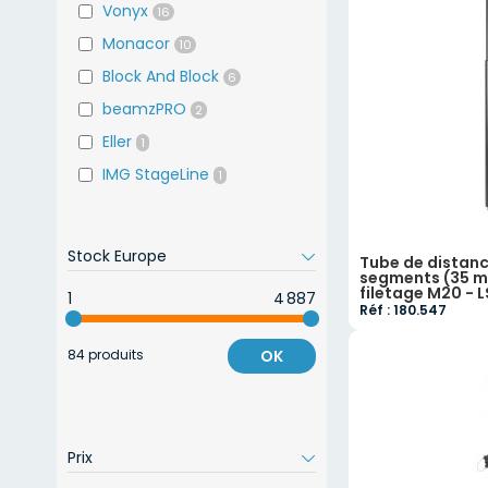
Vonyx
16
Monacor
10
Block And Block
6
beamzPRO
2
Eller
1
IMG StageLine
1
Stock Europe
Tube de distanc
segments (35 m
filetage M20 - 
1
4 887
Réf : 180.547
84 produits
OK
Prix