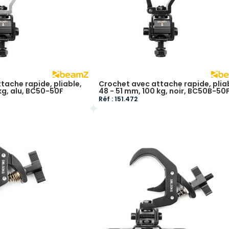
tache rapide, pliable,
Crochet avec attache rapide, plia
kg, alu, BC50-50F
48 - 51 mm, 100 kg, noir, BC50B-50
Réf : 151.472