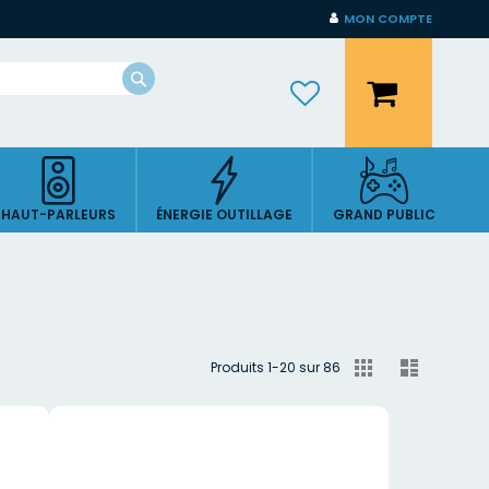
MON COMPTE
Mon panier
Rechercher
HAUT-PARLEURS
ÉNERGIE OUTILLAGE
GRAND PUBLIC
Afficher
Grille
Liste
Produits
1
-
20
sur
86
en