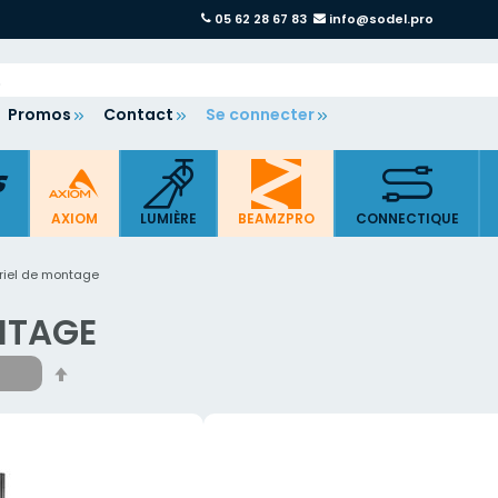
05 62 28 67 83
info@sodel.pro
Promos
Contact
Se connecter
AXIOM
LUMIÈRE
BEAMZPRO
CONNECTIQUE
riel de montage
ONTAGE
Par
ordre
décroissant