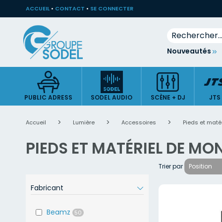
ACCUEIL
•
CONTACT
•
SE CONNECTER
Rechercher
Allez
Nouveautés
au
contenu
PUBLIC ADRESS
SODEL AUDIO
SCÈNE + DJ
JTS
Accueil
Lumière
Accessoires
Pieds et maté
PIEDS ET MATÉRIEL DE M
Trier par
Fabricant
Beamz
50