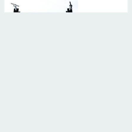
Support structure latéral, fixation 35mm femelle
Réf : AH3503
NOUS CONTACTER
Ajouter à ma liste
Contactez-nous pour un prix