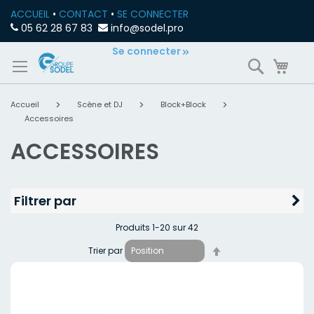
ACCUEIL
•
CONTACT
•
SE CONNECTER
05 62 28 67 83
info@sodel.pro
Allez
Se connecter
Recherch
Mon
au
contenu
Accueil
Scène et DJ
Block+Block
Accessoires
ACCESSOIRES
Filtrer par
Produits
1
-
20
sur
42
Par
Trier par
ordre
décroissant