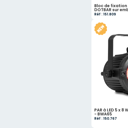
Bloc de fixation
DOTBAR sur em
Réf : 151.809
PAR à LED 5 x 8 
- BWA65
Réf : 150.767