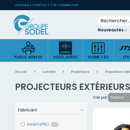
ACCUEIL
•
CONTACT
•
SE CONNECTER
Rechercher
Allez
Nouveautés
au
contenu
PUBLIC ADRESS
SODEL AUDIO
SCÈNE + DJ
JTS
Accueil
Lumière
Projecteurs
Projecteurs ext
PROJECTEURS EXTÉRIEURS
Trier par
Fabricant
beamzPRO
104