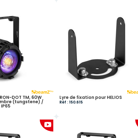
UTRON-DOT TM, 60W
Lyre de fixation pour HELIOS
mbre (tungstene) /
Réf : 150.615
 IP65