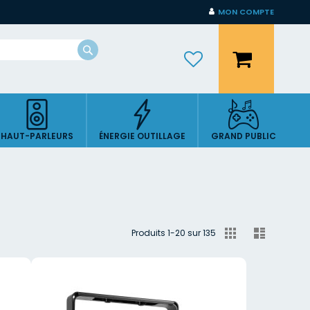
MON COMPTE
Mon panier
Rechercher
HAUT-PARLEURS
ÉNERGIE OUTILLAGE
GRAND PUBLIC
Afficher
Grille
Liste
Produits
1
-
20
sur
135
en