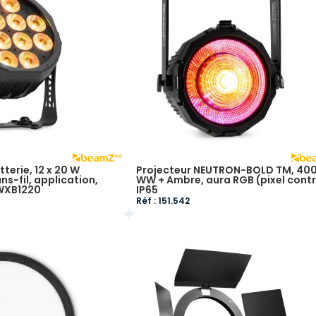
tterie, 12 x 20 W
Projecteur NEUTRON-BOLD TM, 40
s-fil, application,
WW + Ambre, aura RGB (pixel contr
 WXB1220
IP65
Réf : 151.542