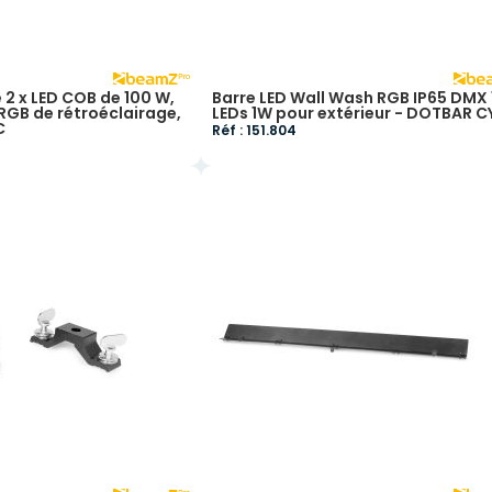
 2 x LED COB de 100 W,
Barre LED Wall Wash RGB IP65 DMX
 RGB de rétroéclairage,
LEDs 1W pour extérieur - DOTBAR C
C
Réf : 151.804