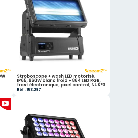
0W
Stroboscope + wash LED motorisé,
IP65, 960W blanc froid + 864 LED RGB,
frost électronique, pixel control, NUKE3
Réf : 153.297