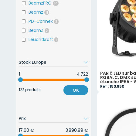
BeamzPRO
14
Beamz
11
PD-Connex
3
BeamZ
2
Leuchtkraft
1
Stock Europe
PAR à LED sur ba
1
4 722
RGBALC, DMX san
étanche IP65 -
Réf : 150.850
122 produits
OK
Prix
17,00 €
3 890,99 €