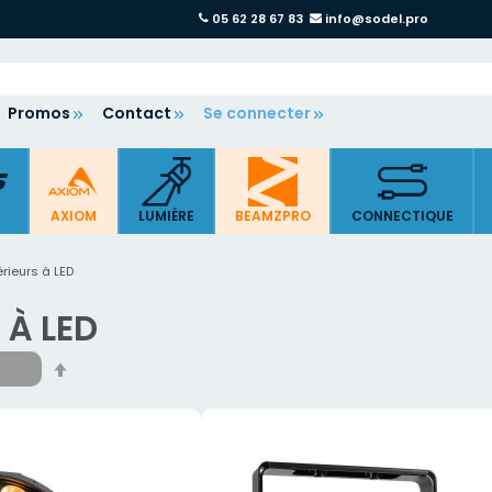
05 62 28 67 83
info@sodel.pro
Promos
Contact
Se connecter
AXIOM
LUMIÈRE
BEAMZPRO
CONNECTIQUE
érieurs à LED
 À LED
Par
ordre
décroissant