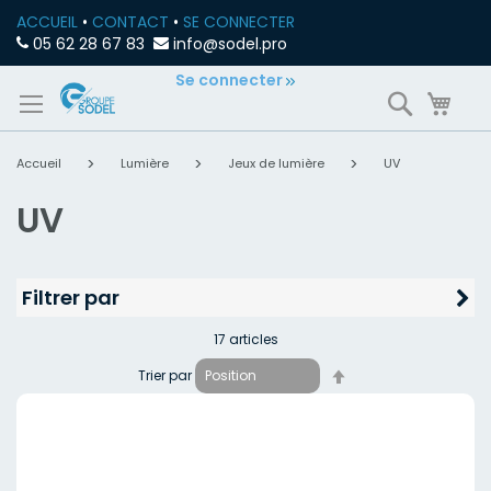
ACCUEIL
•
CONTACT
•
SE CONNECTER
05 62 28 67 83
info@sodel.pro
Allez
Se connecter
Recherch
Mon
au
contenu
Accueil
Lumière
Jeux de lumière
UV
UV
Filtrer par
17
articles
Par
Trier par
ordre
décroissant