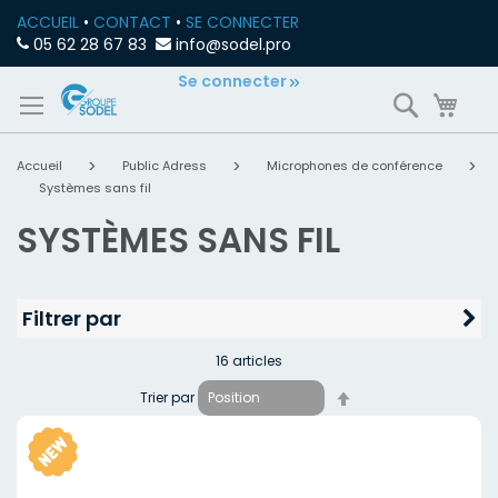
ACCUEIL
•
CONTACT
•
SE CONNECTER
05 62 28 67 83
info@sodel.pro
Allez
Se connecter
Recherch
Mon
au
contenu
Accueil
Public Adress
Microphones de conférence
Systèmes sans fil
SYSTÈMES SANS FIL
Filtrer par
16
articles
Par
Trier par
ordre
décroissant