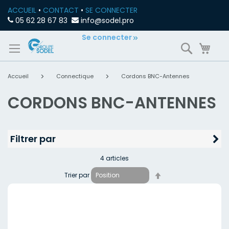
ACCUEIL
•
CONTACT
•
SE CONNECTER
05 62 28 67 83
info@sodel.pro
Allez
Se connecter
Recherch
Mon
au
contenu
Accueil
Connectique
Cordons BNC-Antennes
CORDONS BNC-ANTENNES
Filtrer par
4
articles
Par
Trier par
ordre
décroissant