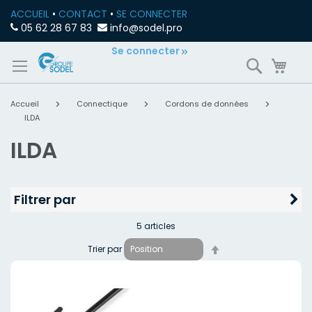
ACCUEIL
•
CONTACT
•
SE CONNECTER
05 62 28 67 83
info@sodel.pro
Allez
Se connecter
Recherch
Mon
au
contenu
Accueil
Connectique
Cordons de données
ILDA
ILDA
Filtrer par
5
articles
Par
Trier par
ordre
décroissant