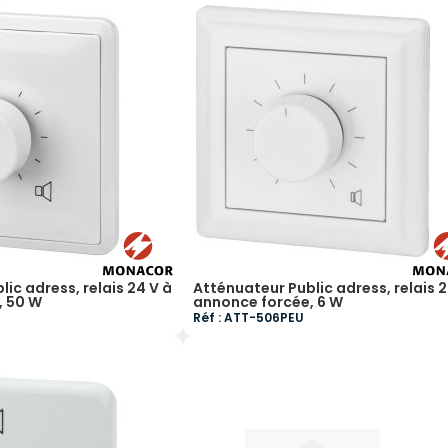
ic adress, relais 24 V à
Atténuateur Public adress, relais 2
, 50 W
annonce forcée, 6 W
Réf : ATT-506PEU