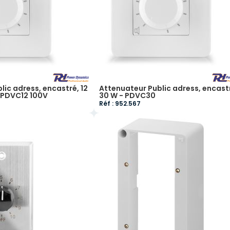
lic adress, encastré, 12
Attenuateur Public adress, encast
- PDVC12 100V
30 W - PDVC30
Réf : 952.567