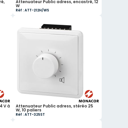
ré,
Attenuateur Public adress, encastré, 12
W
Réf : ATT-212H/WS
4 V à
Attenuateur Public adress, stéréo 25
W, 10 paliers
Réf : ATT-325ST