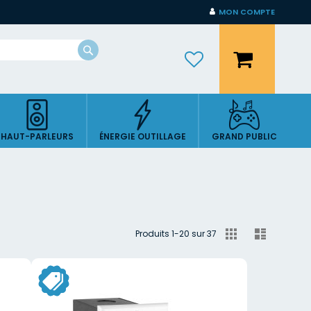
MON COMPTE
Mon panier
Rechercher
HAUT-PARLEURS
ÉNERGIE OUTILLAGE
GRAND PUBLIC
Afficher
Grille
Liste
Produits
1
-
20
sur
37
en