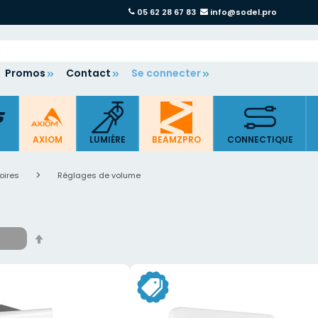
05 62 28 67 83
info@sodel.pro
Promos
Contact
Se connecter
AXIOM
LUMIÈRE
BEAMZPRO
CONNECTIQUE
oires
Réglages de volume
Par
ordre
décroissant