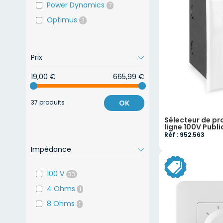
Power Dynamics
7
Optimus
3
Prix
19,00 €
665,99 €
37 produits
OK
Sélecteur de p
ligne 100V Publ
Réf : 952.563
Impédance
100 V
33
4 Ohms
1
8 Ohms
1