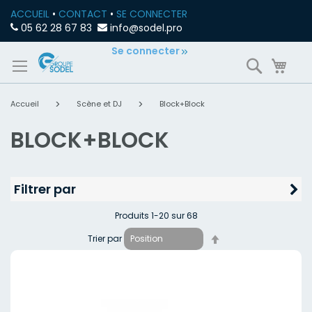
ACCUEIL
•
CONTACT
•
SE CONNECTER
05 62 28 67 83
info@sodel.pro
Allez
Se connecter
Recherch
Mon
au
contenu
Accueil
Scène et DJ
Block+Block
BLOCK+BLOCK
Filtrer par
Produits
1
-
20
sur
68
Par
Trier par
ordre
décroissant