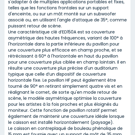
s'adapter à de multiples applications portables et fixes,
telles que les fonctions frontales sur un support
d'enceinte, ou sur un mât monté sur un subwoofer
associé ou, en utilisant l'angle d’attaque de 35°, comme
puissant retour de scène.
Une caractéristique clé d’ED150A est sa couverture
asymétrique des hautes fréquences, variant de 100° à
l'horizontale dans la partie inférieure du pavillon pour
une couverture plus efficace en champ proche, et se
rétrécissant à 60° à l'horizontale en haut du pavillon
pour une couverture plus ciblée en champ lointain. Il en
résulte une couverture plus précise d'un auditorium
typique que celle d’un dispositif de couverture
horizontale fixe. Le pavillon HF peut également être
tourné de 90° en retirant simplement quatre vis et en
réalignant le cornet, de sorte qu'en mode retour de
scène, le modèle asymétrique optimise la couverture
pour les artistes à la fois proches et plus éloignés du
moniteur. Cette fonction de pavillon rotatif permet
également de maintenir une couverture idéale lorsque
le caisson est installé horizontalement (paysage).
Le caisson en contreplaqué de bouleau phénolique de
15 mm est fournie avec un support de mât de 35 mm,