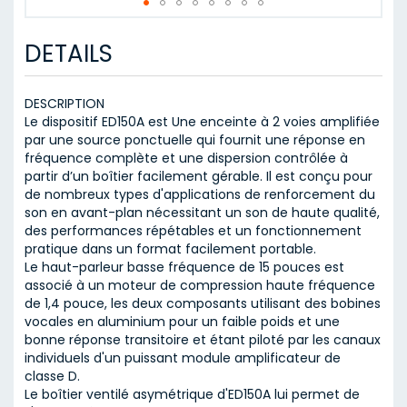
Skip
to
DETAILS
the
beginning
of
DESCRIPTION
the
Le dispositif ED150A est Une enceinte à 2 voies amplifiée
images
par une source ponctuelle qui fournit une réponse en
gallery
fréquence complète et une dispersion contrôlée à
partir d’un boîtier facilement gérable. Il est conçu pour
de nombreux types d'applications de renforcement du
son en avant-plan nécessitant un son de haute qualité,
des performances répétables et un fonctionnement
pratique dans un format facilement portable.
Le haut-parleur basse fréquence de 15 pouces est
associé à un moteur de compression haute fréquence
de 1,4 pouce, les deux composants utilisant des bobines
vocales en aluminium pour un faible poids et une
bonne réponse transitoire et étant piloté par les canaux
individuels d'un puissant module amplificateur de
classe D.
Le boîtier ventilé asymétrique d'ED150A lui permet de