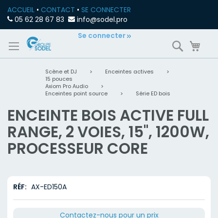
ACCUEIL
•
CONTACT
•
SE CONNECTER
05 62 28 67 83
info@sodel.pro
Allez
Se connecter
Recherch
Mon
au
contenu
Scène et DJ
>
Enceintes actives
>
15 pouces
Axiom Pro Audio
>
Enceintes point source
>
Série ED bois
ENCEINTE BOIS ACTIVE FULL
RANGE, 2 VOIES, 15", 1200W,
PROCESSEUR CORE
RÉF
AX-ED150A
Contactez-nous pour un prix