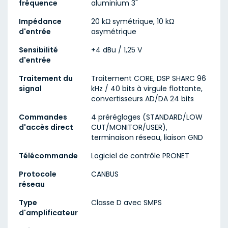
fréquence
aluminium 3"
Impédance
20 kΩ symétrique, 10 kΩ
d'entrée
asymétrique
Sensibilité
+4 dBu / 1,25 V
d'entrée
Traitement du
Traitement CORE, DSP SHARC 96
signal
kHz / 40 bits à virgule flottante,
convertisseurs AD/DA 24 bits
Commandes
4 préréglages (STANDARD/LOW
d'accès direct
CUT/MONITOR/USER),
terminaison réseau, liaison GND
Télécommande
Logiciel de contrôle PRONET
Protocole
CANBUS
réseau
Type
Classe D avec SMPS
d'amplificateur