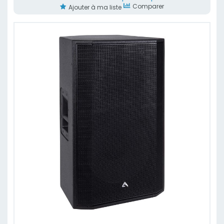
Comparer
Ajouter à ma liste
Skip
to
the
end
of
the
images
gallery