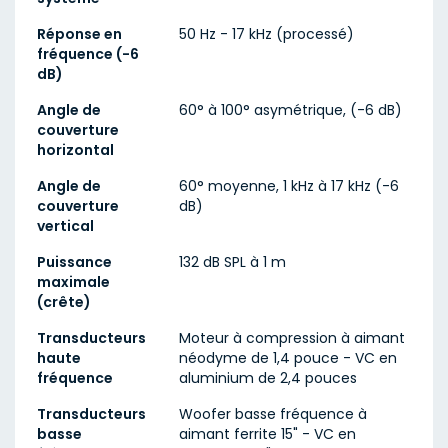
Réponse en
50 Hz - 17 kHz (processé)
fréquence (-6
dB)
Angle de
60° à 100° asymétrique, (-6 dB)
couverture
horizontal
Angle de
60° moyenne, 1 kHz à 17 kHz (-6
couverture
dB)
vertical
Puissance
132 dB SPL à 1 m
maximale
(crête)
Transducteurs
Moteur à compression à aimant
haute
néodyme de 1,4 pouce - VC en
fréquence
aluminium de 2,4 pouces
Transducteurs
Woofer basse fréquence à
basse
aimant ferrite 15" - VC en