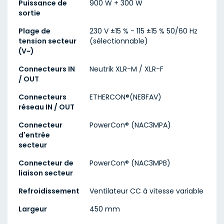
Puissance de
900 W + 300 W
sortie
Plage de
230 V ±15 % - 115 ±15 % 50/60 Hz
tension secteur
(sélectionnable)
(V~)
Connecteurs IN
Neutrik XLR-M / XLR-F
/ OUT
Connecteurs
ETHERCON®(NE8FAV)
réseau IN / OUT
Connecteur
PowerCon® (NAC3MPA)
d'entrée
secteur
Connecteur de
PowerCon® (NAC3MPB)
liaison secteur
Refroidissement
Ventilateur CC à vitesse variable
Largeur
450 mm