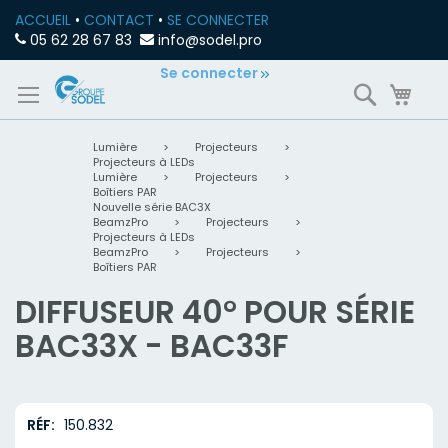
ACCUEIL
•
CONTACT
•
SE CONNECTER
05 62 28 67 83
info@sodel.pro
Allez
Se connecter
Recherch
Mon
au
contenu
Lumière
>
Projecteurs
>
Projecteurs à LEDs
Lumière
>
Projecteurs
>
Boîtiers PAR
Nouvelle série BAC3X
BeamzPro
>
Projecteurs
>
Projecteurs à LEDs
BeamzPro
>
Projecteurs
>
Boîtiers PAR
DIFFUSEUR 40° POUR SÉRIE
BAC33X - BAC33F
RÉF
150.832