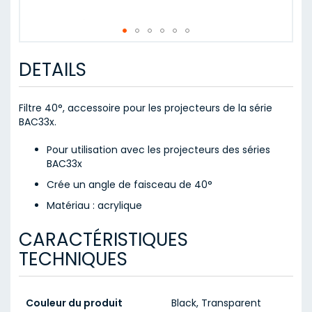
Skip
to
DETAILS
the
beginning
of
Filtre 40°, accessoire pour les projecteurs de la série
the
BAC33x.
images
gallery
Pour utilisation avec les projecteurs des séries
BAC33x
Crée un angle de faisceau de 40°
Matériau : acrylique
CARACTÉRISTIQUES
TECHNIQUES
Couleur du produit
Black, Transparent