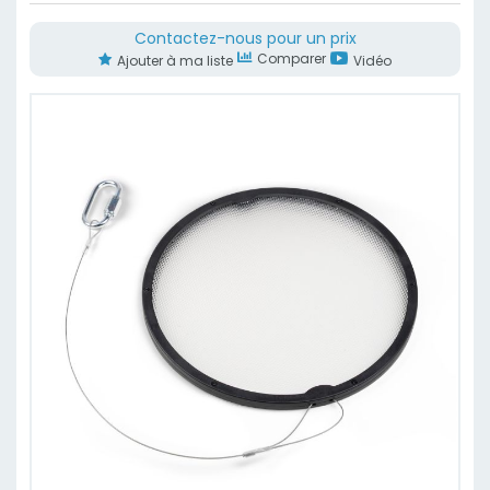
Contactez-nous pour un prix
Comparer
Vidéo
Ajouter à ma liste
Skip
to
the
end
of
the
images
gallery