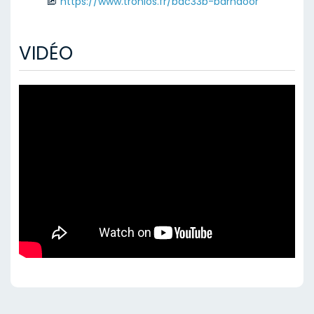
https://www.tronios.fr/bac33b-barndoor
VIDÉO