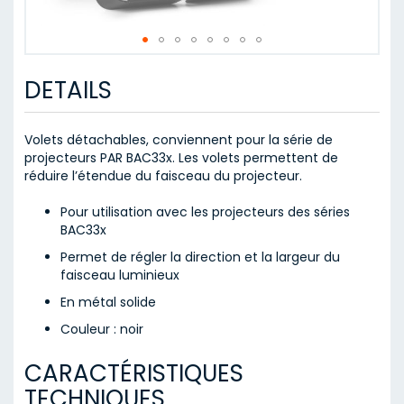
Skip
to
DETAILS
the
beginning
of
Volets détachables, conviennent pour la série de
the
projecteurs PAR BAC33x. Les volets permettent de
images
réduire l’étendue du faisceau du projecteur.
gallery
Pour utilisation avec les projecteurs des séries
BAC33x
Permet de régler la direction et la largeur du
faisceau luminieux
En métal solide
Couleur : noir
CARACTÉRISTIQUES
TECHNIQUES